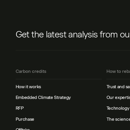
Get the latest analysis from o
Carbon credits
How to reb
How it works
Trust and sa
Embedded Climate Strategy
Our experti
RFP
Technology 
Purchase
The scienc
Offtake