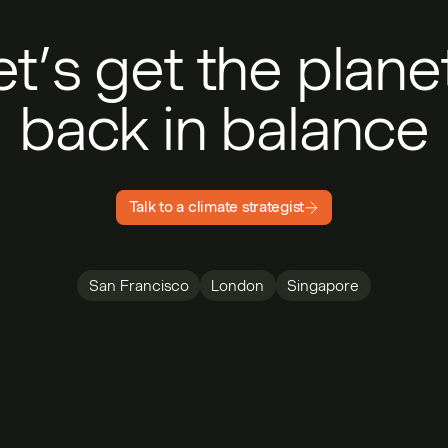
et’s get the plan
back in balance
Talk to a climate strategist
San Francisco
London
Singapore