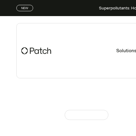
Superpollutants: H
NEW
Solution
Patch Perspectives
March 14, 2024
à
Stratégie pour une 