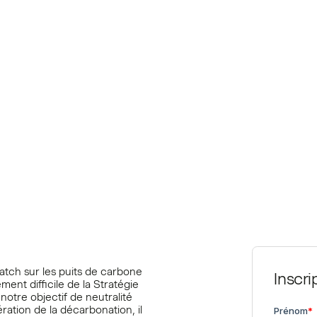
sité et
one
tch sur les puits de carbone
Inscri
ment difficile de la Stratégie
otre objectif de neutralité
ation de la décarbonation, il