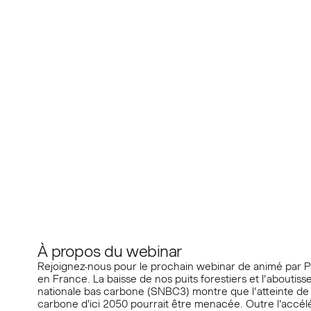
Zero : Allier biodiver
séquestration carb
À propos du webinar
Rejoignez-nous pour le prochain webinar de animé par Pa
en France. La baisse de nos puits forestiers et l’aboutisse
nationale bas carbone (SNBC3) montre que l’atteinte de n
carbone d'ici 2050 pourrait être menacée. Outre l'accélér