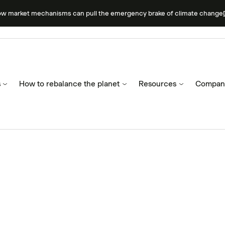
ow market mechanisms can pull the emergency brake of climate change
s
How to rebalance the planet
Resources
Compan
France Net