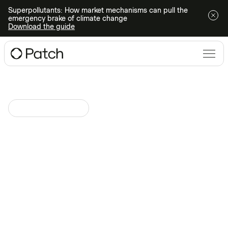
Superpollutants: How market mechanisms can pull the
emergency brake of climate change
Download the guide
Patch Perspectives
March 14, 2024
at
Stratégie pour une France
Net Zero : Allier biodiversité
et séquestration carbone